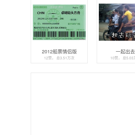
2012船票情侣版
一起出
12赞， 总3.51万次
10赞， 总5.0