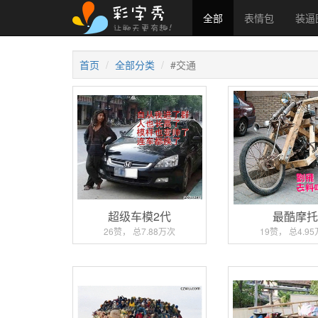
全部
表情包
装逼
首页
全部分类
#交通
超级车模2代
最酷摩
26赞， 总7.88万次
19赞， 总4.9