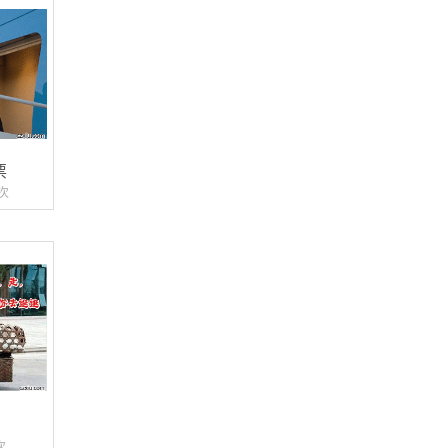
票
万次
次