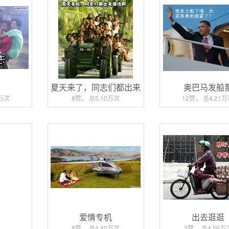
去
夏天来了，同志们都出来
奥巴马发船
溜达
3万次
8赞， 总5.10万次
12赞， 总4.21
爱情专机
出去逛逛
8赞， 总4.40万次
3赞， 总4.56万