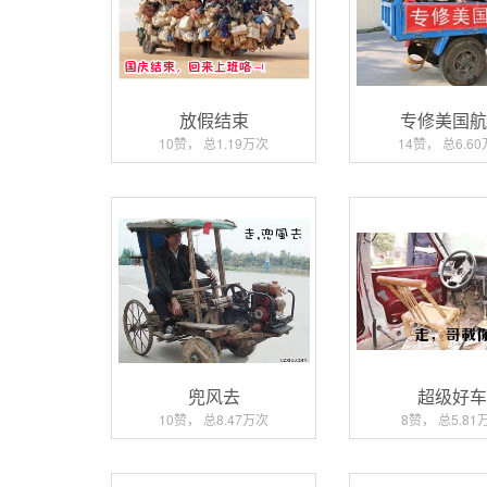
放假结束
专修美国
10赞， 总1.19万次
14赞， 总6.6
兜风去
超级好
10赞， 总8.47万次
8赞， 总5.81