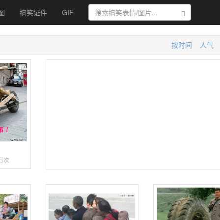
图
搞笑证件
GIF
搜索
按时间
人气
托
5万次