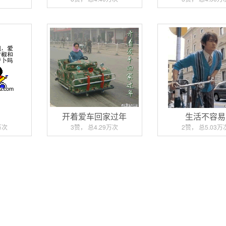
开着爱车回家过年
生活不容易
万次
3赞， 总4.29万次
2赞， 总5.03万