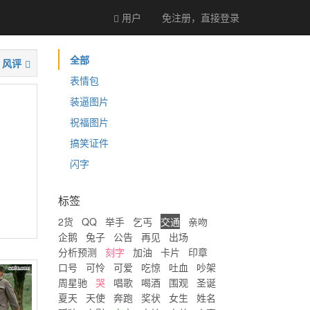
用户
免注册，直接
登录
全部
风评
表情包
装逼图片
祝福图片
搞笑证件
闪字
标签
2货
QQ
举手
乞丐
交通
亲吻
企鹅
兔子
公告
再见
出场
分析预测
刻字
加油
卡片
印章
口号
可怜
可爱
吃惊
吐血
吵架
周星驰
哭
唱歌
喝酒
围观
圣诞
夏天
天使
奔跑
奖状
女生
姓名