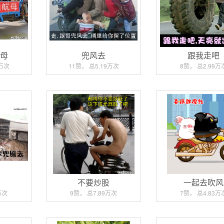
航母
兜风去
跟我走吧
0万次
11赞， 总5.19万次
8赞， 总2.99万
车
不要炒股
一起去吹风
万次
9赞， 总7.89万次
7赞， 总4.83万