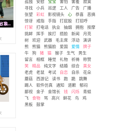
孤独
安慰
宝宝
害怕
害羞
寂寞
寻找
小兵
巡逻
工人
广告
广播
张望
彩虹
影视镜头
心
恭喜
恶搞
惊讶
戒指
手指
打屁股
打招呼
打架
打电话
执业
抽烟
拥抱
按摩
挑衅
挥手
挨打
捂脸
新闻
月亮
次
树
欢迎
武器
毛主席
浮动
演讲
熊
熊猫
熊猫脸
爱国
爱情
牌子
牛
狗
猪
猫
猴子
生气
男生
留言
相框
睡觉
礼物
祈祷
称赞
笑
精品
纯文字
结婚
综合
美女
老虎
老鼠
考试
自恋
自杀
花朵
蘑菇
西游记
读书
跑
跪
跳舞
踢人
软件仿真
通知
道歉
郁闷
鄙视
金子
金馆长
钱
闪烁
青蛙
飞
食物
骂
高兴
鲜花
鸟
鸡
黑板
鼓掌
次