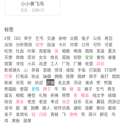
小小黄飞鸿
宝宝， 近期5次
标签
2货
QQ
举手
乞丐
交通
亲吻
企鹅
兔子
公告
再见
出场
分析预测
刻字
加油
卡片
印章
口号
可怜
可爱
吃惊
吐血
吵架
周星驰
哭
唱歌
喝酒
围观
圣诞
夏天
天使
奔跑
奖状
女生
姓名
孤独
安慰
宝宝
害怕
害羞
寂寞
寻找
小兵
巡逻
工人
广告
广播
张望
彩虹
影视镜头
心
恭喜
恶搞
惊讶
戒指
手指
打屁股
打招呼
打架
打电话
执业
抽烟
拥抱
按摩
挑衅
挥手
挨打
捂脸
新闻
月亮
树
欢迎
武器
毛主席
浮动
演讲
熊
熊猫
熊猫脸
爱国
爱情
牌子
牛
狗
猪
猫
猴子
生气
男生
留言
相框
睡觉
礼物
祈祷
称赞
笑
精品
纯文字
结婚
综合
美女
老虎
老鼠
考试
自恋
自杀
花朵
蘑菇
西游记
读书
跑
跪
跳舞
踢人
软件仿真
通知
道歉
郁闷
鄙视
金子
金馆长
钱
闪烁
青蛙
飞
食物
骂
高兴
鲜花
鸟
鸡
黑板
鼓掌