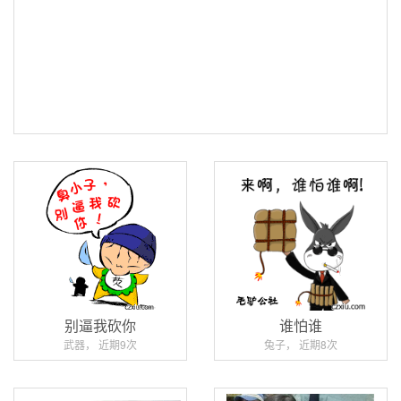
别逼我砍你
谁怕谁
武器， 近期9次
兔子， 近期8次