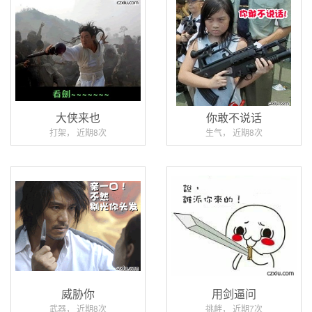
大侠来也
你敢不说话
打架， 近期8次
生气， 近期8次
威胁你
用剑逼问
武器， 近期8次
挑衅， 近期7次