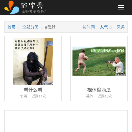
Toggl
navig
首页
全部分类
#武器
按时间
人气
风评
看什么看
裸体偷西瓜
乞丐， 近期11次
裸体， 近期10次