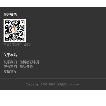
关注微信
回复文字即可生成图片
关于本站
联系我们
微博@彩字秀
服务声明
隐私条款
友情链接
(C)opyright 2007-2026
彩字秀(czxiu.com)