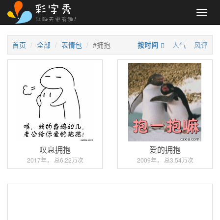
Toggl
navig
首页
全部
表情包
#拥抱
按时间
人气
风评
叹息拥抱
爱的拥抱
2017年， 总6.22万次
2009年， 总3.54万次