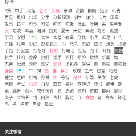
标签
2货
举手
乌龟
乞丐
交通
亲吻
企鹅
偷窥
兔子
公告
再见
凤姐
出场
分手
分析预测
刻字
加油
卡片
印章
发愁
口号
可怜
可爱
吃惊
吃饭
吐血
吵架
呆
周星驰
哭
唱歌
喝酒
嘲讽
围观
夏天
天使
奔跑
姓名
孤独
学习
安慰
宝宝
害怕
害羞
寂寞
寻找
小兵
巡逻
广告
广播
张望
彩虹
影视镜头
心
怒吼
恶搞
惊讶
想念
戒指
手指
打屁股
打招呼
打架
打电话
抽烟
招手
拜托
拥抱
拱手
挂机
按摩
挑衅
挥手
挨打
捂脸
撒娇
新闻
旗
无奈
松鼠
欢呼
欢迎
武器
求包养
演讲
熊
熊猫
熊猫脸
爱情
牌子
牛
狗
猪
猫
猴子
玫瑰
生气
留言
相框
睡觉
瞪眼
祈祷
称赞
笑
等待
精品
结婚
美女
老虎
老鼠
考试
自恋
自杀
蘑菇
裸体
西游记
读书
起哄
跑
跪
跳舞
踢人
软件仿真
追
逃跑
通知
道歉
郁闷
鄙视
金子
金馆长
钱
阿狸
青蛙
鞠躬
飞
食物
骂
高兴
鲜花
鸟
鸡
鸡蛋
黑板
鼓掌
关注微信