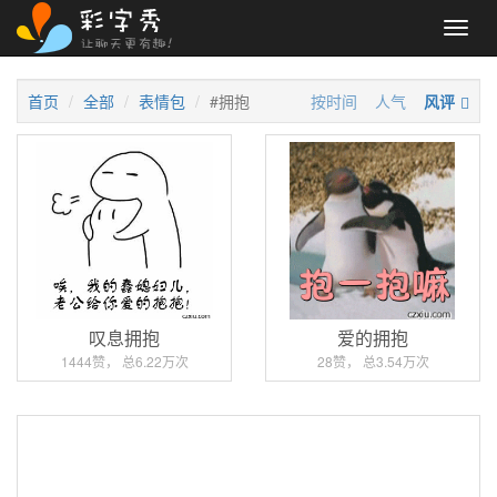
Toggl
navig
首页
全部
表情包
#拥抱
按时间
人气
风评
叹息拥抱
爱的拥抱
1444赞， 总6.22万次
28赞， 总3.54万次